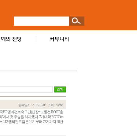
등록일자 : 2018-10-08
조회 : 20888
 동국FC 엘리펀트축구단(단장=노향선 ROTC총
회'에서 첫 우승을 차지했다. 7개대학 ROTCian
112 엘리펀트팀은 16기부터 72기까지 40년