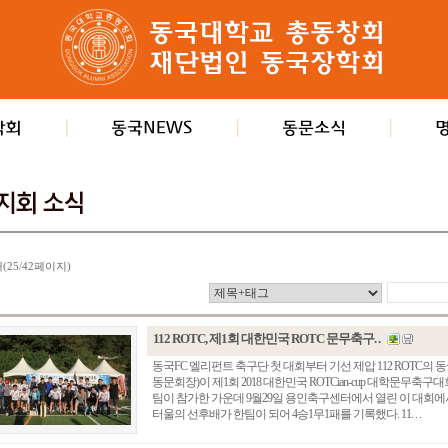
개(25/42페이지)
112 ROTC, 제1회 대한민국 ROTC 문무축구. .
동국FC 엘리펀트 축구단 첫 대회부터 기선 제압 112 ROTC의
동문회장)이 제1회 2018 대한민국 ROTCian-cup 대학문무축구대
팀이 참가한 가운데 9월29일 용인축구센터에서 열린 이 대회에서 
터울의 선후배가 한팀이 되어 4승1무1패를 기록했다. 11. . .