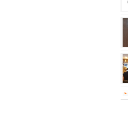
회장 인사말
이사장 인사말
상임위원회
임원 현황
감사
연혁·사업실적
연혁
역대 이사장
역대회장
정관
회칙
결산 공시
회장 및 감사 선임규정
기부금
찾아오시는 길