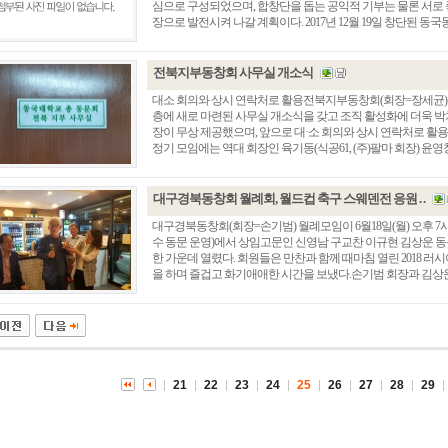
심으로 구성되었으며, 합창단을 돕는 공익적 기부는 물론 서로
장으로 발전시켜 나갈 계획이다. 2017년 12월 19일 창단된 동국동
전북지부동창회 사무실 개소식
대소 회의와 상시 연락처로 활용전북지부동창회(회장=장세균)는 
층에 새로 마련된 사무실 개소식을 갖고 조직 활성화에 더욱 박
장이 무상 제공했으며, 앞으로 대·소 회의와 상시 연락처로 활
정기 모임에는 역대 회장인 육기동(식공61, (주)팔마 회장) 윤영창(
대구경북동창회 월례회, 월드컵 축구 스웨덴전 응원 . .
대구경북동창회(회장=손기범) 월례모임이 6월18일(월) 오후 
수 동문 운영)에서 상임고문인 신영남 구교찬 이규현 김상운 동문
총동창회 소식
동문동정
회
한 가운데 열렸다. 회원들은 만찬과 함께 때마침 열린 2018 
을 하며 즐겁고 화기애애한 시간을 보냈다.손기범 회장과 김상운 고
모교 소식
동국의 창
장
지부·지회 소식
동국인 인터뷰
자
언론에 비친 동국
경조사
동창회보
이달의 시
포토뉴스
21
22
23
24
25
26
27
28
29
영상갤러리