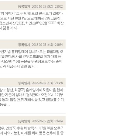
등록일자 : 2018-10-05
조회 : 21052
의 이야기’ 그 두 번째 토크 콘서트가 열렸다.
로 지난 10월 1일 모교 혜화관 2층 고순청
년계장(경정), 차연신(85연영) KGRP 회장,
을 가지. . .
등록일자 : 2018-09-05
조회 : 21664
주년기념 홈커밍데이 행사가 오는 10월13일 오
 열린다.행사를 앞두고 8월9일 학과 대표 등
이타시스템 부장) 동문을 위원장으로 하는 준비
 지금까지 열린 홈커. . .
등록일자 : 2018-09-05
조회 : 21388
 노향선, 화공78) 홈커밍데이 & 한마음 한마
 가운데 성대히 펼쳐졌다. 오전 10시 1기부
을 통과, 입장한 뒤 개회식을 갖고 청팀(홀수 기
. . .
등록일자 : 2018-09-05
조회 : 21424
연영77) 후원회 발족식이 7월 10일 오후 7
착과 지속가능한 미래를 위해 동문 선후배를 중