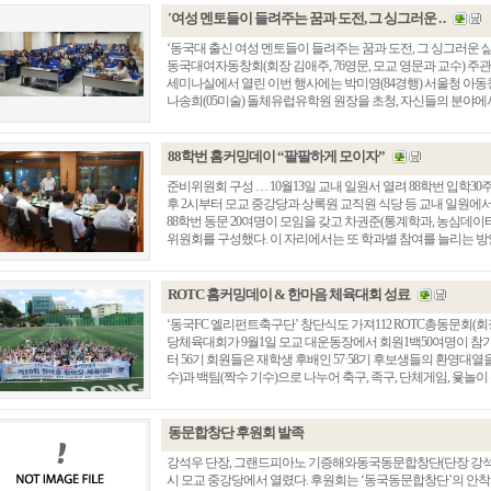
'여성 멘토들이 들려주는 꿈과 도전, 그 싱그러운 . .
‘동국대 출신 여성 멘토들이 들려주는 꿈과 도전, 그 싱그러운 삶
동국대여자동창회(회장 김애주, 76영문, 모교 영문과 교수) 주관으
세미나실에서 열린 이번 행사에는 박미영(84경행) 서울청 아동청소
나송희(05미술) 돌체유럽유학원 원장을 초청, 자신들의 분야에서 꿈
88학번 홈커밍데이 “팔팔하게 모이자”
준비위원회 구성 … 10월13일 교내 일원서 열려 88학번 입학30
후 2시부터 모교 중강당과 상록원 교직원 식당 등 교내 일원에서
88학번 동문 20여명이 모임을 갖고 차권준(통계학과, 농심데
위원회를 구성했다. 이 자리에서는 또 학과별 참여를 늘리는 방안과
ROTC 홈커밍데이 & 한마음 체육대회 성료
‘동국FC 엘리펀트축구단’ 창단식도 가져112 ROTC총동문회(회장
당체육대회가 9월1일 모교 대운동장에서 회원1백50여명이 참가한
터 56기 회원들은 재학생 후배인 57·58기 후보생들의 환영대열
수)과 백팀(짝수 기수)으로 나누어 축구, 족구, 단체게임, 윷놀이 등을
동문합창단 후원회 발족
강석우 단장, 그랜드피아노 기증해와동국동문합창단(단장 강석우, 
시 모교 중강당에서 열렸다. 후원회는 ‘동국동문합창단’의 안