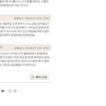
 좋은 에너지를 나누고 지혜를 배우는 소통의
문합창단은 국민 개그우. . .
등록일자 : 2018-06-29
조회 : 21920
6월26일 오후 전주시 서노성동 성지빌딩 5
차를 가하기로 결의했다. 사무실은 장세균 회
용된다.개소식에 이어 인근 백송회관에서 열린
국문63, 춘향문화선양회장)동. . .
등록일자 : 2018-06-29
조회 : 21600
7시 수성구 시지동 소재 올패랑레스토랑(류경
과 손창수 직전 회장 등 회원 40여염이 참석
관건립기금 기부자
공지사항
러시아월드컵 예선전인 한국 대 스웨덴 축구 응원
문은 금일봉을, 이규혁 이상. . .
학발전기금 기부자
자유게시판
랑스러운 동국인
회비·장학기금 안내
연락처 수정
동국의료원 혜택
만해마을 할인 혜택
30
지부지회 링크
동문기업 링크