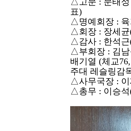
△
고문
:
문태성
표
)
△
명예회장
:
육
△
회장
:
장세균
△
감사
:
한석근
△
부회장
:
김남
배기열
(
체교
76
주대 레슬링감
회장 인사말
이사장 인사말
총동창회
△
사무국장
:
이
상임위원회
임원 현황
모교 소
감사
연혁·사업실적
지부·지
△
총무
:
이승석
연혁
역대 이사장
언론에 
역대회장
정관
동창회
회칙
결산 공시
포토뉴
회장 및 감사 선임규정
기부금
영상갤
찾아오시는 길