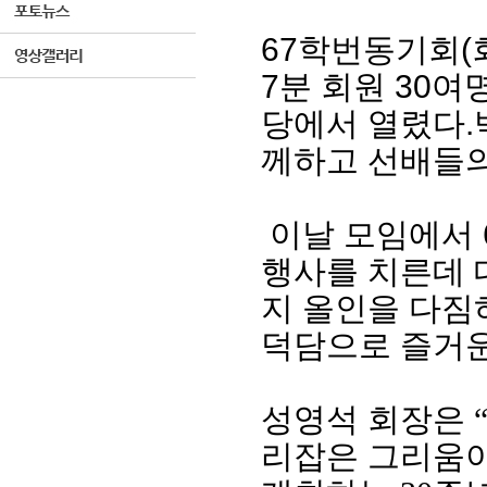
67
학번동기회
(
7
분 회원
30
여
당에서 열렸다
.
께하고 선배들의
이날 모임에서
행사를 치른데 
지 올인을 다짐
덕담으로 즐거운
성영석 회장은
리잡은 그리움