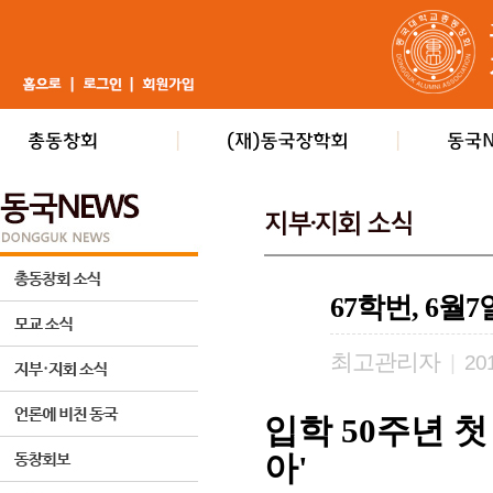
67학번, 6월
최고관리자
|
201
입학 50주년 첫
아'