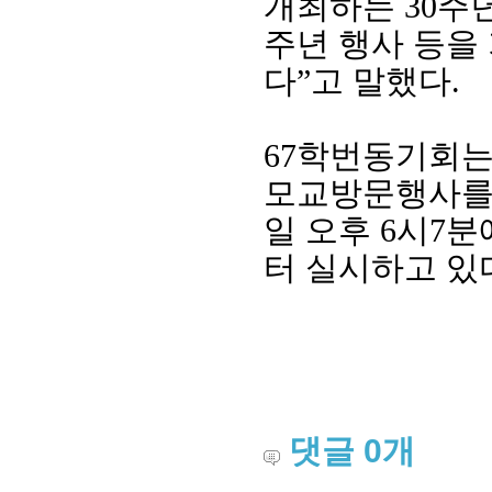
개최하는
30
주
주년 행사 등을
다
”
고 말했다
.
67
학번동기회
모교방문행사를
일 오후
6
시
7
분
터 실시하고 있
회장 인사말
이사장 인사말
총동창회
상임위원회
임원 현황
모교 소
감사
연혁·사업실적
지부·지
연혁
역대 이사장
언론에 
역대회장
정관
동창회
회칙
결산 공시
포토뉴
회장 및 감사 선임규정
기부금
영상갤
댓글
0
개
찾아오시는 길