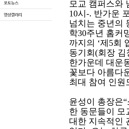
모교 캠퍼스와 
10
시
-.
반가운 
넘치는 중년의
학
30
주년 홈커
까지의
‘
제
5
회 
동기회
(
회장 김
한가운데 대운
꽃보다 아름다
최대 참여 인원
윤성이 총장은
“
한 동문들이 모
대한 지속적인 