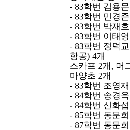
- 83
학번 김용문
- 83
학번 민경준
- 83
학번 박재
- 83
학번 이태영
- 83
학번 정덕교
항공
) 4
개
스카프
2
개
,
머
마양초
2
개
- 83
학번 조영
- 84
학번 송경옥
- 84
학번 신화섭
- 85
학번 동문회
- 87
학번 동문회