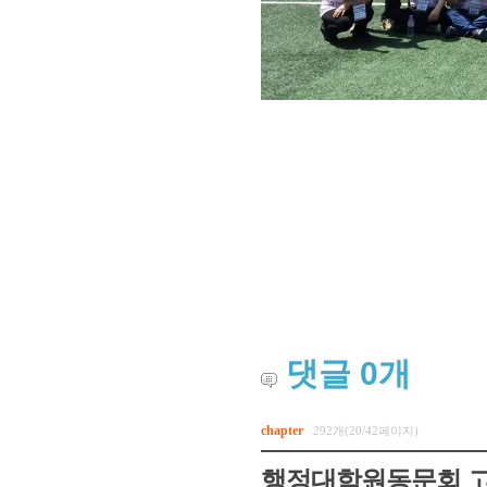
댓글
0
개
chapter
292개(20/42페이지)
행정대학원동문회 고