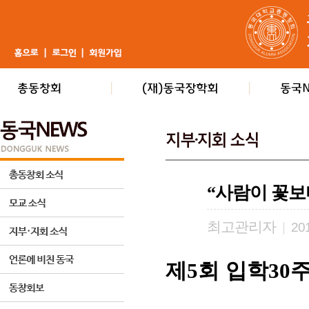
“사람이 꽃보
최고관리자
|
201
제
회 입학
5
30