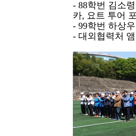
- 88
학번 김소
카
,
요트 투어 
- 99
학번 하상우
-
대외협력처 앰