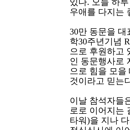
있다
.
오늘 하루
우애를 다지는 
30
만 동문을 
학
30
주년기념
R
으로 후원하고 
인 동문행사로 
으로 힘을 모을
회장 인사말
이사장 인사말
총동창회
것이라고 믿는
상임위원회
임원 현황
모교 소
감사
연혁·사업실적
지부·지
연혁
역대 이사장
언론에 
이날 참석자들
역대회장
정관
동창회
회칙
결산 공시
포토뉴
로로 이어지는 
회장 및 감사 선임규정
기부금
영상갤
타워
)
을 지나 
찾아오시는 길