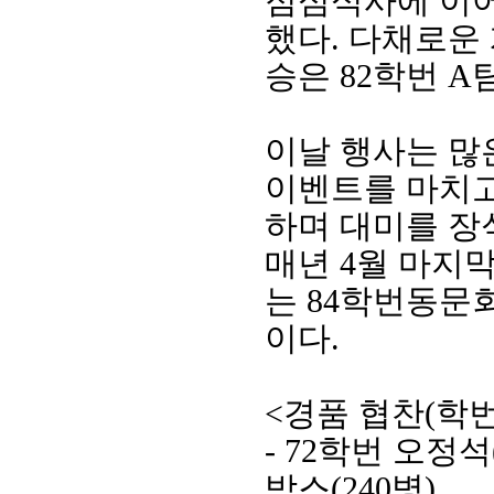
점심식사에 이
했다
.
다채로운 
승은
82
학번
A
이날 행사는 많
이벤트를 마치고
하며 대미를 장
매년
4
월 마지막
는
84
학번동문
이다
.
<
경품 협찬
(
학
- 72
학번 오정석
박스
(240
병
)