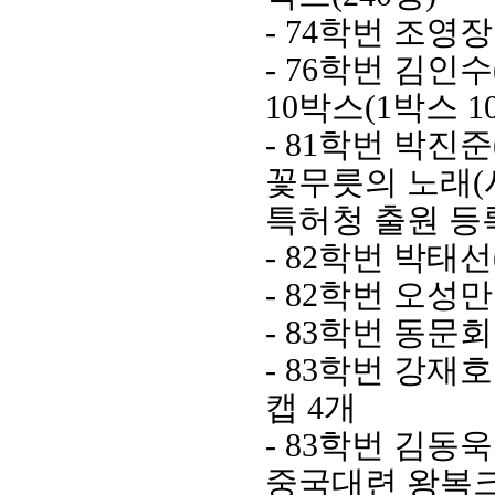
- 74
학번 조영장
- 76
학번 김인수
10
박스
(1
박스
1
- 81
학번 박진준
꽃무릇의 노래
(
특허청 출원 등
- 82
학번 박태선
- 82
학번 오성만
- 83
학번 동문회
- 83
학번 강재호
캡
4
개
- 83
학번 김동욱
중국대련 왕복