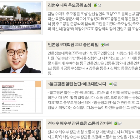
김범수 대위 추모공원 조성
김범수 대위 추모공원 조성‘살신성인의 표상’으로 불리는 故김범
괴산 육군학생군사학교에 조성됐다.ROTC 총동문회 동문들은 
식 및 추모공원 준공식에 참석해 고인을 기렸다.추모상 및 추모공
과 최신식(경영86) 회장이 ROTC 중앙회와 함께 건립 기금 조성에
언론정보대학원 2025 송년의 밤
언론정보대학원 2025 송년의 밤동국언론인상 · 자랑스러운 
11월18일 송년의 밤 행사를 진행하고 사회적으로 크게 기여한
문가들에게 수여하는 동국언론인상은 강동훈(청와대 언론인회 
표) 동문이 공동 수상했다.▲강동훈 동문▲김희영 동문강동훈 
등. . .
<불교평론 열린 논단>에 초대합니다.
<불교평론 열린 논단>에 초대합니다.매월 ４번째 목요일 동창회
회관 시대 문이 활짝 열렸습니다. 소통 공감으로 참여하는 공동체 
지요?모교 충무로 영상센터에 <총동창회관>을 개관한 이후, 그
임을 시작했다는 소식입니다.동문들이 마련해놓으신 그 공간을 소중
전재수 해수부 장관 초청 소통의 장 마련
전재수 해수부 장관 초청 소통의 장 마련백상고시회(회장 이계문
사교육90) 해양수산부 장관을 초청해 소통하는 모임을 가졌다