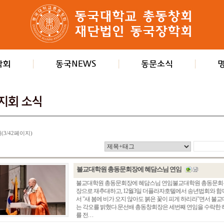
개(3/42페이지)
불교대학원 총동문회장에 혜담스님 연임
불교대학원 총동문회장에 혜담스님 연임불교대학원 총동문회는 21
장으로 재추대하고, 12월3일 더플라자호텔에서 송년법회와 
서 "새 봄에 비가 오지 않아도 붉은 꽃이 피게 하리라"면서 
는 각오를 밝혔다.문선배 총동창회장은 세번째 연임을 수락한 
를 전. . .