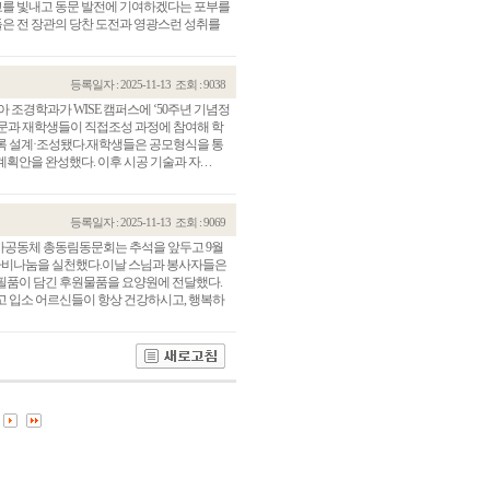
를 빛내고 동문 발전에 기여하겠다는 포부를
은 전 장관의 당찬 도전과 영광스런 성취를
등록일자 : 2025-11-13
조회 : 9038
아 조경학과가 WISE 캠퍼스에 ‘50주년 기념정
문과 재학생들이 직접조성 과정에 참여해 학
록 설계·조성됐다.재학생들은 공모형식을 통
을 완성했다. 이후 시공 기술과 자. . .
등록일자 : 2025-11-13
조회 : 9069
가공동체 총동림동문회는 추석을 앞두고 9월
자비나눔을 실천했다.이날 스님과 봉사자들은
관건립기금 기부자
공지사항
필품이 담긴 후원물품을 요양원에 전달했다.
 입소 어르신들이 항상 건강하시고, 행복하
학발전기금 기부자
자유게시판
랑스러운 동국인
회비·장학기금 안내
연락처 수정
동국의료원 혜택
만해마을 할인 혜택
지부지회 링크
동문기업 링크