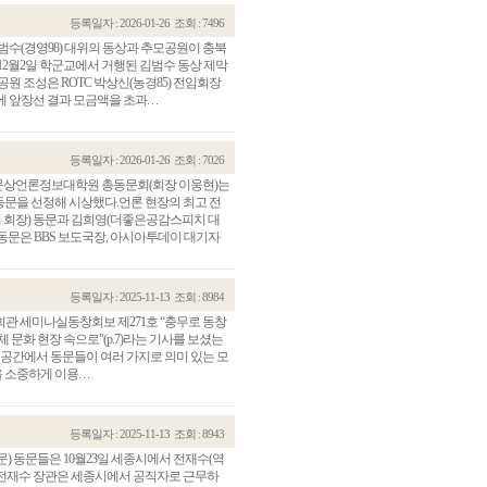
등록일자 : 2026-01-26
조회 : 7496
수(경영98) 대위의 동상과 추모공원이 충북
12월2일 학군교에서 거행된 김범수 동상 제막
원 조성은 ROTC 박상신(농경85) 전임회장
 앞장선 결과 모금액을 초과. . .
등록일자 : 2026-01-26
조회 : 7026
동문상언론정보대학원 총동문회(회장 이웅현)는
 동문을 선정해 시상했다.언론 현장의 최고 전
회장) 동문과 김희영(더좋은공감스피치 대
동문은 BBS 보도국장, 아시아투데이 대기자
등록일자 : 2025-11-13
조회 : 8984
관 세미나실동창회보 제271호 “충무로 동창
문화 현장 속으로"(p.7)라는 기사를 보셨는
 공간에서 동문들이 여러 가지로 의미 있는 모
하게 이용. . .
등록일자 : 2025-11-13
조회 : 8943
) 동문들은 10월23일 세종시에서 전재수(역
.전재수 장관은 세종시에서 공직자로 근무하