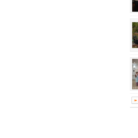
회장 인사말
이사장 인사말
상임위원회
임원 현황
감사
연혁·사업실적
연혁
역대 이사장
역대회장
정관
회칙
결산 공시
회장 및 감사 선임규정
기부금
찾아오시는 길