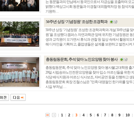
는 동문들과의 만남에서 동국인으로서 자긍심을 표출하며 모교
밝혔다.백상고시회 동문들과 이경철 대외협력처장 등 참석자들
기원하. . .
50주년 상징 ‘기념정원’ 조성한 조경학과
50주년 상징 ‘기념정원’ 조성한 조경학과학과 개설 50주년을 맞
원’을 조성했다.캠퍼스 자연과학관 앞에 위치한 기념정원은 동
생과 교직원이 오가면서 휴식과 관찰 등 일상 속에서 활용되도
해 디자인을 기획하고, 졸업생들은 설계를 보완하고 발전시켜 계획안
총동림동문회, 추석 맞아 노인요양원 찾아 봉사
총동림동문회, 추석 맞아 노인요양원 찾아 봉사불교대학원 출
29일 시립송파노인전문요양원을 찾아 입소 어르신들을 위한 
총동창회 소식
동문동정
회
식당 배식지원과 어르신 식사보조, 자비공연 등을 진행하고 생
총동림동문회 회장 진철스님은 "민족 대명절인 한가위를 앞두고
모교 소식
동국의 창
장
시길 부처님 . . .
지부·지회 소식
동국인 인터뷰
자
언론에 비친 동국
경조사
동창회보
이달의 시
포토뉴스
1
2
3
4
5
6
7
8
9
10
영상갤러리