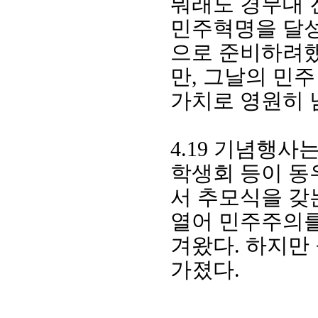
뭐래도 경무대 
민주혁명을 달
으로 준비하려
만
,
그날의 민주
가치로 영원히 
4.19
기념행사는
학생회 등이 
회장 인사말
이사장 인사말
총동창회
서 추모식을 갖
상임위원회
임원 현황
모교 소
감사
연혁·사업실적
지부·지
열어 민주주의를
연혁
역대 이사장
언론에 
겨왔다
.
하지만
역대회장
정관
동창회
회칙
결산 공시
포토뉴
가졌다
.
회장 및 감사 선임규정
기부금
영상갤
찾아오시는 길