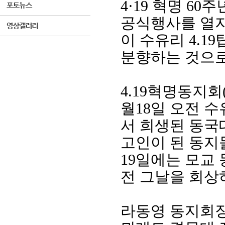
4·19
혁명
60
주
공식행사를 열
이 수유리
4.19
분향하는 것으
4.19
혁명동지회
월
18
일 오전 
서 희생된 동국
고인이 된 동지
19
일에는 모교 
전 그날을 회상
라동영 동지회