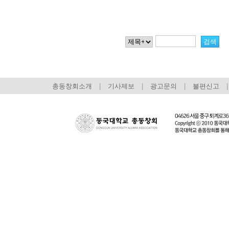
총동창회소개
|
기사제보
|
광고문의
|
불편신고
|
회장 인사말
이사장 인사말
총동창회
상임위원회
임원 현황
모교 소
감사
연혁·사업실적
지부·지
연혁
역대 이사장
언론에 
역대회장
정관
동창회
회칙
결산 공시
포토뉴
회장 및 감사 선임규정
기부금
영상갤
찾아오시는 길