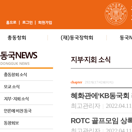
chapter
292개(17/42페이지)
혜화관에‘KB동국회
최고관리자
2022.04.11
|
ROTC 골프모임 상
최고관리자
2022.04.11
|