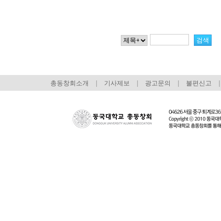
총동창회소개
|
기사제보
|
광고문의
|
불편신고
|
회장 인사말
이사장 인사말
총동창회
상임위원회
임원 현황
모교 소
감사
연혁·사업실적
지부·지
연혁
역대 이사장
언론에 
역대회장
정관
동창회
회칙
결산 공시
포토뉴
회장 및 감사 선임규정
기부금
영상갤
찾아오시는 길