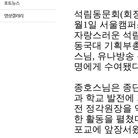
석림동문회
(
회
월
1
일 서울캠퍼
자랑스러운 석
동국대 기획부총
스님
,
유나방송
명에게 수여됐
종호스님은 종단
과 학교 발전에
전 정각원장을 
한 활동을 펼쳤
포교에 앞장서