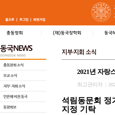
2021년 자
최고관리자
|
202
석림동문회 정
지정 기탁