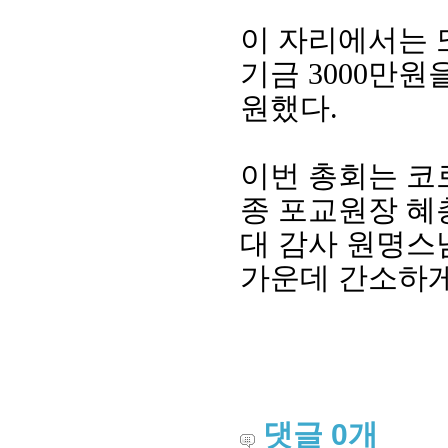
이 자리에서는 
기금
3000
만원을
원했다
.
이번 총회는 코
종 포교원장 혜
대 감사 원명스
회장 인사말
이사장 인사말
총동창회
가운데 간소하
상임위원회
임원 현황
모교 소
감사
연혁·사업실적
지부·지
연혁
역대 이사장
언론에 
역대회장
정관
동창회
회칙
결산 공시
포토뉴
회장 및 감사 선임규정
기부금
영상갤
찾아오시는 길
댓글
0
개