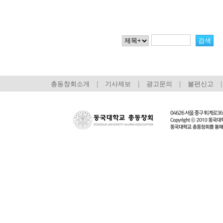
총동창회소개
|
기사제보
|
광고문의
|
불편신고
|
회장 인사말
이사장 인사말
총동창회
상임위원회
임원 현황
모교 소
감사
연혁·사업실적
지부·지
연혁
역대 이사장
언론에 
역대회장
정관
동창회
회칙
결산 공시
포토뉴
회장 및 감사 선임규정
기부금
영상갤
찾아오시는 길