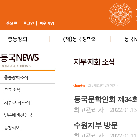
chapter
292개(19/42페이지)
동국문학인회 제34
최고관리자
2022.01.13
|
수원지부 방문
최고관리자
2022.01.11
|