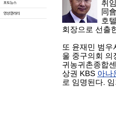
취임
同會
호텔
회장으로 선출한
또 윤재민 범우
울 중구의회 의
귀농귀촌종합센터
상권 KBS
아나
로 임명된다. 