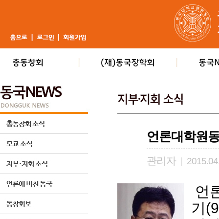
언론대학원동
관리자
|
2015.04
언론
기(