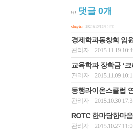
댓글
0
개
chapter
292개(13/15페이지)
경제학과동창회 임
관리자
2015.11.19 10:
|
교육학과 장학금 ‘크
관리자
2015.11.09 10:
|
회장 인사말
이사장 인사말
총동창회
상임위원회
임원 현황
모교 소
동행라이온스클럽 
감사
연혁·사업실적
지부·지
연혁
역대 이사장
언론에 
관리자
2015.10.30 17:
|
역대회장
정관
동창회
회칙
결산 공시
포토뉴
ROTC 한마당한마음
회장 및 감사 선임규정
기부금
영상갤
찾아오시는 길
관리자
2015.10.27 11:
|