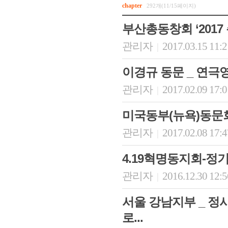
chapter
292개(11/15페이지)
부산총동창회 ‘2017
관리자
2017.03.15 11:
|
이경규 동문 _ 연
관리자
2017.02.09 17:
|
미국동부(뉴욕)동문
회장 인사말
이사장 인사말
총동창회
관리자
2017.02.08 17:
|
상임위원회
임원 현황
모교 소
감사
연혁·사업실적
지부·지
4.19혁명동지회-정
연혁
역대 이사장
언론에 
관리자
2016.12.30 12:
|
역대회장
정관
동창회
회칙
결산 공시
포토뉴
회장 및 감사 선임규정
기부금
영상갤
서울 강남지부 _ 정
찾아오시는 길
로...