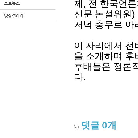
제, 전 한국언론
신문 논설위원)
저녁 충무로 아
이 자리에서 선
을 소개하며 후
후배들은 정론직
다.
댓글
0
개