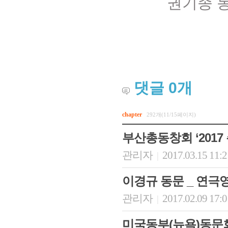
권기종 
댓글
0
개
chapter
292개(11/15페이지)
회장 인사말
이사장 인사말
총동창회
부산총동창회 ‘2017
상임위원회
임원 현황
모교 소
감사
연혁·사업실적
지부·지
관리자
2017.03.15 11:
|
연혁
역대 이사장
언론에 
역대회장
정관
동창회
이경규 동문 _ 연
회칙
결산 공시
포토뉴
관리자
2017.02.09 17:
|
회장 및 감사 선임규정
기부금
영상갤
찾아오시는 길
미국동부(뉴욕)동문