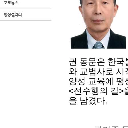
권 동문은 한국
와 교법사로 시
양성 교육에 평
<선수행의 길>을
을 남겼다.