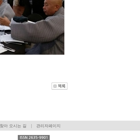
관건립기금 기부자
공지사항
학발전기금 기부자
자유게시판
랑스러운 동국인
회비·장학기금 안내
연락처 수정
동국의료원 혜택
만해마을 할인 혜택
지부지회 링크
찾아 오시는 길
|
관리자페이지
동문기업 링크