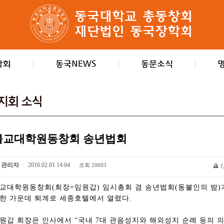
불교대학원동창회 송년법회
관리자
2016.02.01 14:04
조회
20603
|
|
교대학원동창회(회장=임원갑) 임시총회 겸 송년법회(동불인의 밤)가 
한 가운데 퇴계로 세종호텔에서 열렸다.
원갑 회장은 인사에서 “국내 7대 관음성지와 해외성지 순례 등의 