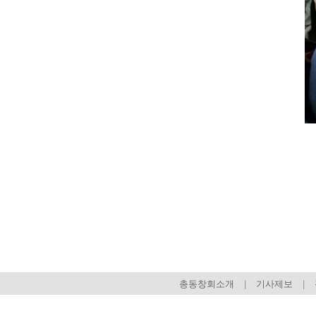
회장 인사말
이사장 인사말
상임위원회
임원 현황
감사
연혁·사업실적
연혁
역대 이사장
역대회장
정관
회칙
결산 공시
회장 및 감사 선임규정
기부금
총동창회소개
|
기사제보
|
찾아오시는 길