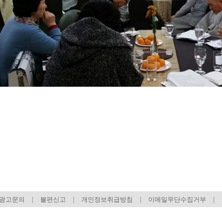
총동창회 소식
동문동정
회
모교 소식
동국의 창
장
지부·지회 소식
동국인 인터뷰
자
언론에 비친 동국
경조사
동창회보
이달의 시
포토뉴스
영상갤러리
광고문의
|
불편신고
|
개인정보취급방침
|
이메일무단수집거부
|