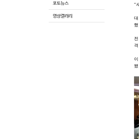
“
대
했
전
격
이
됐