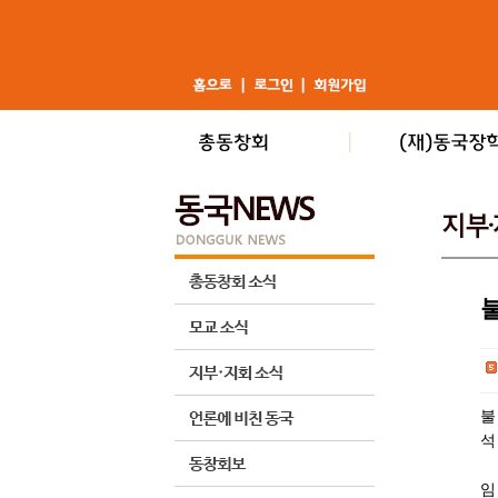
불
석
임