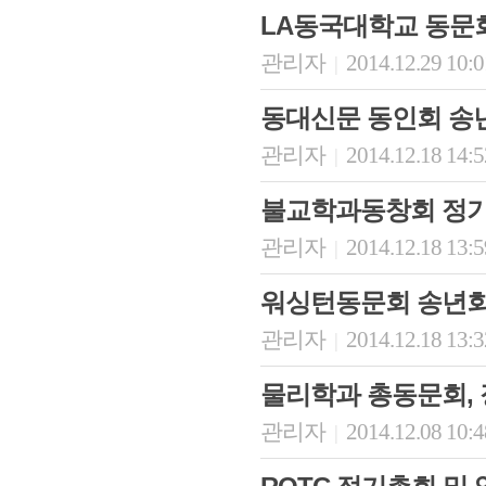
LA동국대학교 동문
관리자
2014.12.29 10:
|
동대신문 동인회 송
관리자
2014.12.18 14:
|
불교학과동창회 정
관리자
2014.12.18 13:
|
회장 인사말
이사장 인사말
총동창회
워싱턴동문회 송년회
상임위원회
임원 현황
모교 소
감사
연혁·사업실적
지부·지
관리자
2014.12.18 13:
|
연혁
역대 이사장
언론에 
역대회장
정관
동창회
물리학과 총동문회, 
회칙
결산 공시
포토뉴
회장 및 감사 선임규정
기부금
영상갤
관리자
2014.12.08 10:
|
찾아오시는 길