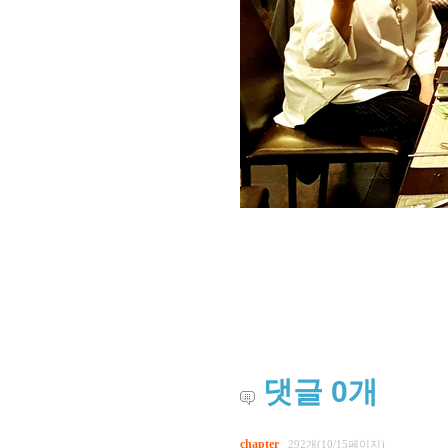
댓글
0
개
chapter
292개(10/15페이지)