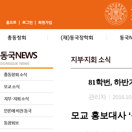
81학번, 하
관리자
|
2016.10
모교 홍보대사 