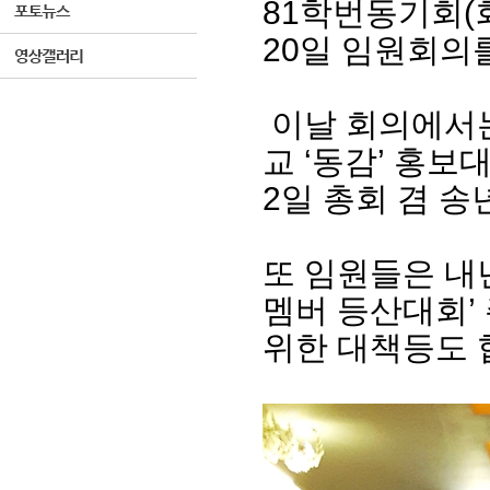
81학번동기회(회
20일 임원회의
이날 회의에서는
교 ‘동감’ 홍보
2일 총회 겸 송
또 임원들은 내년
멤버 등산대회’
위한 대책등도 