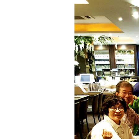
회장 인사말
이사장 인사말
총동창회
상임위원회
임원 현황
모교 소
감사
연혁·사업실적
지부·지
연혁
역대 이사장
언론에 
역대회장
정관
동창회
회칙
결산 공시
포토뉴
회장 및 감사 선임규정
기부금
영상갤
찾아오시는 길